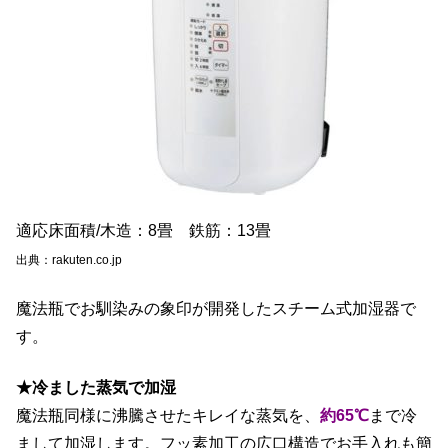
適応床面積/木造：8畳 鉄筋：13畳
出典：rakuten.co.jp
魔法瓶でお馴染みの象印が開発したスチーム式加湿器で
す。
★冷ました蒸気で加湿
魔法瓶同様に沸騰させたキレイな蒸気を、
約65℃
まで冷
まして加湿します。フッ素加工の広口構造でお手入れも簡