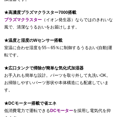
★高濃度プラズマクラスター7000搭載
プラズマクラスター
（イオン発生器）ならではのきれいな
風で、清潔なうるおいをお届けします。
★温度と湿度のWセンサー搭載
室温に合わせ湿度を55～65％に制御するうるおい(自動)運
転です。
★広口タンクで掃除が簡単な気化式加湿器
お手入れも簡単な設計。パーツを取り外して丸洗いOK。
お掃除しやすいパーツ形状や本体構造にも配慮していま
す。
★DCモーター搭載で省エネ
低消費電力で運転できる
DCモーター
を採用し電気代を抑