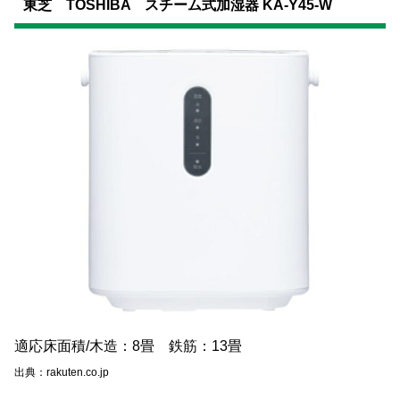
東芝 TOSHIBA スチーム式加湿器 KA-Y45-W
適応床面積/木造：8畳 鉄筋：13畳
出典：rakuten.co.jp