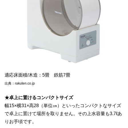
適応床面積/木造：5畳 鉄筋7畳
出典：rakuten.co.jp
★卓上に置けるコンパクトサイズ
幅15×横31×高28（単位㎝）といったコンパクトなサイズ
で卓上に置けて場所を取りません。その上水容量も3.7ℓあ
りお手頃です。