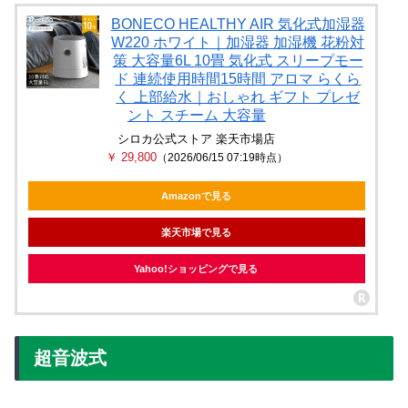
BONECO HEALTHY AIR 気化式加湿器
W220 ホワイト｜加湿器 加湿機 花粉対
策 大容量6L 10畳 気化式 スリープモー
ド 連続使用時間15時間 アロマ らくら
く 上部給水｜おしゃれ ギフト プレゼ
ント スチーム 大容量
シロカ公式ストア 楽天市場店
￥ 29,800
（2026/06/15 07:19時点）
Amazonで見る
楽天市場で見る
Yahoo!ショッピングで見る
超音波式