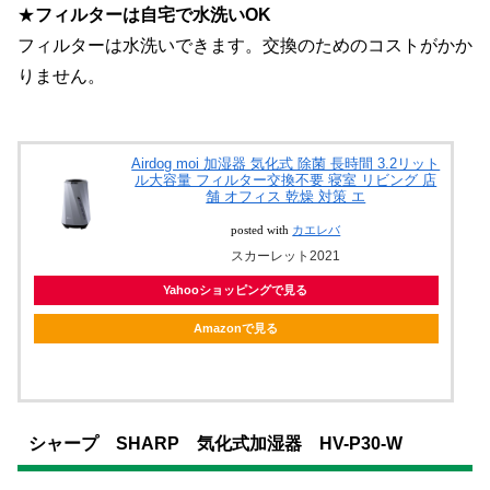
★
フィルターは自宅で水洗いOK
フィルターは水洗いできます。交換のためのコストがかか
りません。
Airdog moi 加湿器 気化式 除菌 長時間 3.2リット
ル大容量 フィルター交換不要 寝室 リビング 店
舗 オフィス 乾燥 対策 エ
posted with
カエレバ
スカーレット2021
Yahooショッピングで見る
Amazonで見る
シャープ SHARP 気化式加湿器 HV-P30-W