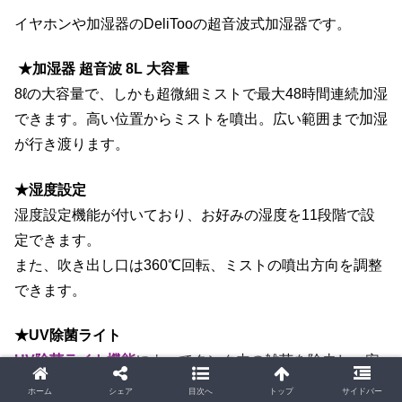
イヤホンや加湿器の
DeliTooの超音波式加湿器です。
★加湿器 超音波 8L 大容量
8ℓの大容量で、しかも超微細ミストで最大48時間連続加湿
できます。高い位置からミストを噴出。広い範囲まで加湿
が行き渡ります。
★湿度設定
湿度設定機能が付いており、お好みの湿度を11段階で設
定できます。
また、吹き出し口は360℃回転、ミストの噴出方向を調整
できます。
★UV除菌ライト
UV除菌ライト機能
によってタンク内の雑菌を除去し、安
全なミストで加湿します。
ホーム
シェア
目次へ
トップ
サイドバー