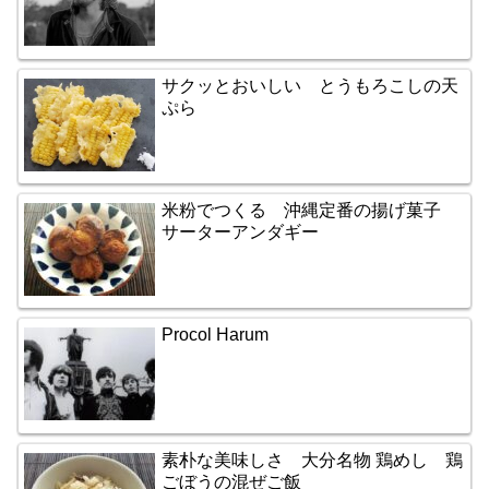
サクッとおいしい とうもろこしの天
ぷら
米粉でつくる 沖縄定番の揚げ菓子
サーターアンダギー
Procol Harum
素朴な美味しさ 大分名物 鶏めし 鶏
ごぼうの混ぜご飯