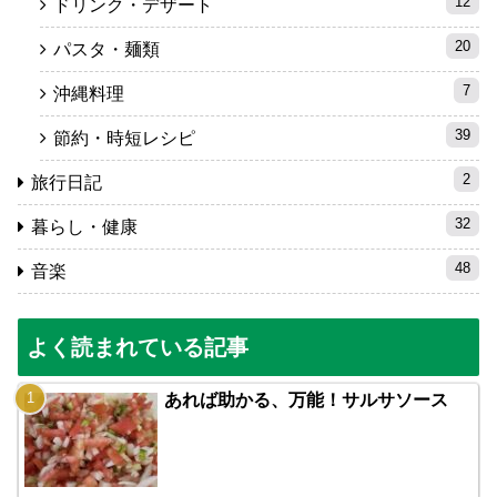
12
ドリンク・デザート
20
パスタ・麺類
7
沖縄料理
39
節約・時短レシピ
2
旅行日記
32
暮らし・健康
48
音楽
よく読まれている記事
あれば助かる、万能！サルサソース