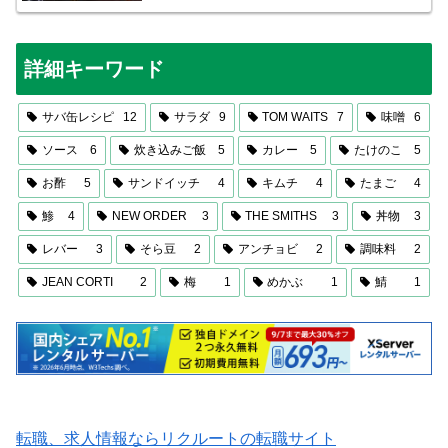
詳細キーワード
サバ缶レシピ
12
サラダ
9
TOM WAITS
7
味噌
6
ソース
6
炊き込みご飯
5
カレー
5
たけのこ
5
お酢
5
サンドイッチ
4
キムチ
4
たまご
4
鯵
4
NEW ORDER
3
THE SMITHS
3
丼物
3
レバー
3
そら豆
2
アンチョビ
2
調味料
2
JEAN CORTI
2
梅
1
めかぶ
1
鯖
1
転職、求人情報ならリクルートの転職サイト