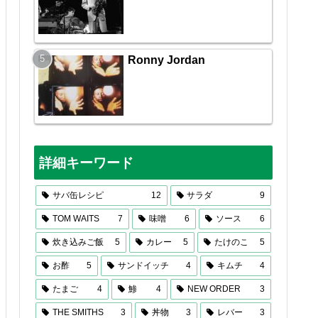
Ronny Jordan
詳細キーワード
サバ缶レシピ
12
サラダ
9
TOM WAITS
7
味噌
6
ソース
6
炊き込みご飯
5
カレー
5
たけのこ
5
お酢
5
サンドイッチ
4
キムチ
4
たまご
4
鯵
4
NEW ORDER
3
THE SMITHS
3
丼物
3
レバー
3