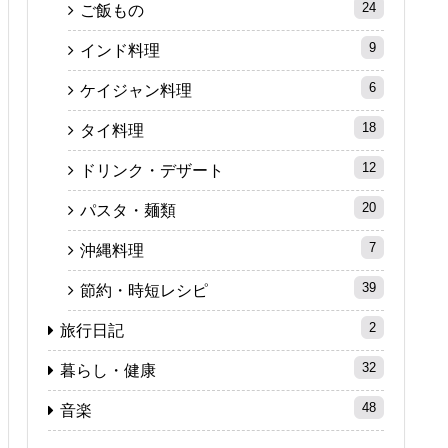
24
ご飯もの
9
インド料理
6
ケイジャン料理
18
タイ料理
12
ドリンク・デザート
20
パスタ・麺類
7
沖縄料理
39
節約・時短レシピ
2
旅行日記
32
暮らし・健康
48
音楽