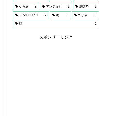
そら豆
2
アンチョビ
2
調味料
2
JEAN CORTI
2
梅
1
めかぶ
1
鯖
1
スポンサーリンク