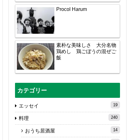
Procol Harum
素朴な美味しさ 大分名物
鶏めし 鶏ごぼうの混ぜご
飯
カテゴリー
19
エッセイ
240
料理
14
おうち居酒屋