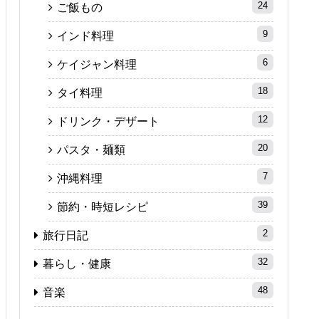
24
ご飯もの
9
インド料理
6
ケイジャン料理
18
タイ料理
12
ドリンク・デザート
20
パスタ・麺類
7
沖縄料理
39
節約・時短レシピ
2
旅行日記
32
暮らし・健康
48
音楽