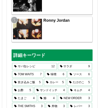
Ronny Jordan
詳細キーワード
サバ缶レシピ
12
サラダ
9
TOM WAITS
7
味噌
6
ソース
6
炊き込みご飯
5
カレー
5
たけのこ
5
お酢
5
サンドイッチ
4
キムチ
4
たまご
4
鯵
4
NEW ORDER
3
THE SMITHS
3
丼物
3
レバー
3