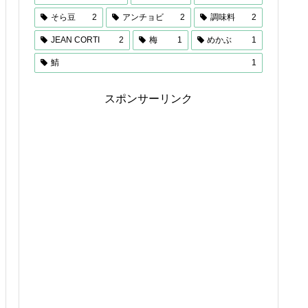
そら豆
2
アンチョビ
2
調味料
2
JEAN CORTI
2
梅
1
めかぶ
1
鯖
1
スポンサーリンク