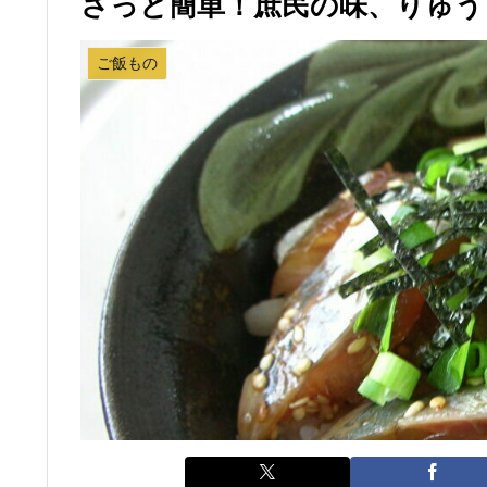
さっと簡単！庶民の味、りゅう
ご飯もの