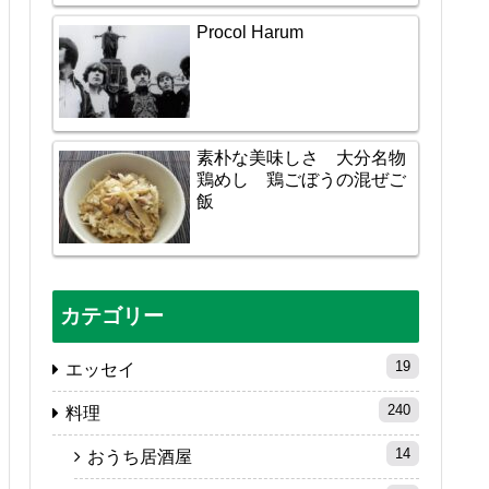
Procol Harum
素朴な美味しさ 大分名物
鶏めし 鶏ごぼうの混ぜご
飯
カテゴリー
19
エッセイ
240
料理
14
おうち居酒屋