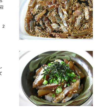
込
召
、2
し
て