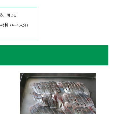
次
る材料（4～5人分）